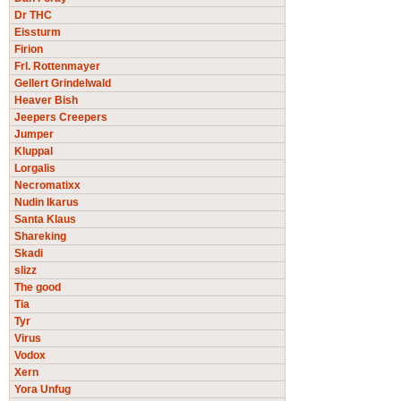
Dr THC
Eissturm
Firion
Frl. Rottenmayer
Gellert Grindelwald
Heaver Bish
Jeepers Creepers
Jumper
Kluppal
Lorgalis
Necromatixx
Nudin Ikarus
Santa Klaus
Shareking
Skadi
slizz
The good
Tia
Tyr
Virus
Vodox
Xern
Yora Unfug