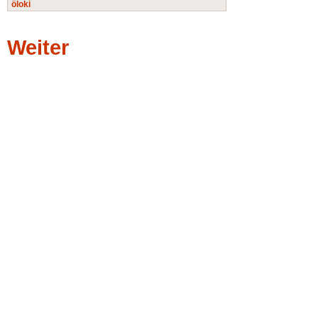
öloki
Weiter