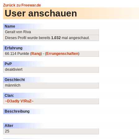
Zurück zu Freewar.de
User anschauen
Name
Geralt von Riva
Dieses Profil wurde bereits
1.032
mal angeschaut.
Erfahrung
66.114 Punkte (
Rang
) - (
Errungenschaften
)
PvP
deaktiviert
Geschlecht
männlich
Clan:
~D3adly V!RuZ~
Beschreibung
Alter
25