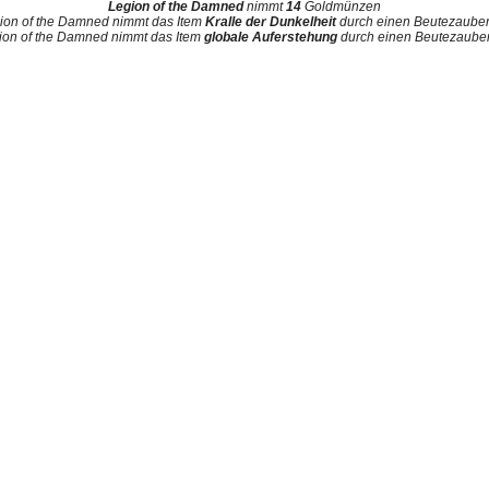
Legion of the Damned
nimmt
14
Goldmünzen
ion of the Damned nimmt das Item
Kralle der Dunkelheit
durch einen Beutezauber
ion of the Damned nimmt das Item
globale Auferstehung
durch einen Beutezauber