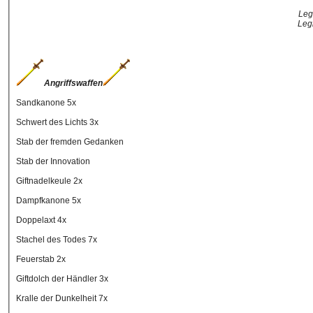
Leg
Leg
Angriffswaffen
Sandkanone 5x
Schwert des Lichts 3x
Stab der fremden Gedanken
Stab der Innovation
Giftnadelkeule 2x
Dampfkanone 5x
Doppelaxt 4x
Stachel des Todes 7x
Feuerstab 2x
Giftdolch der Händler 3x
Kralle der Dunkelheit 7x