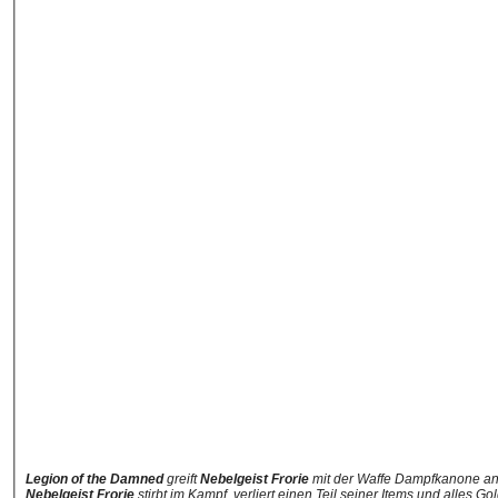
Legion of the Damned
greift
Nebelgeist Frorie
mit der Waffe Dampfkanone a
Nebelgeist Frorie
stirbt im Kampf, verliert einen Teil seiner Items und alles Go