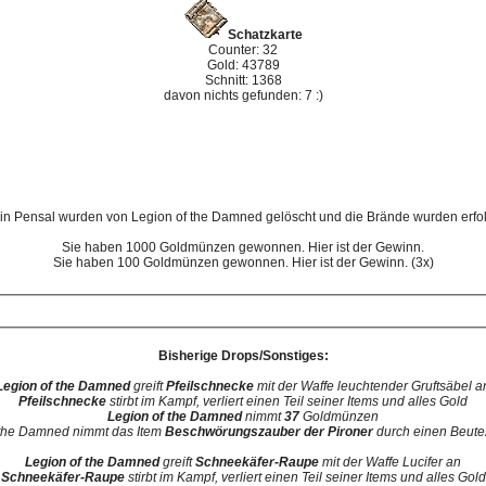
Schatzkarte
Counter: 32
Gold: 43789
Schnitt: 1368
davon nichts gefunden: 7 :)
in Pensal wurden von Legion of the Damned gelöscht und die Brände wurden erfol
Sie haben 1000 Goldmünzen gewonnen. Hier ist der Gewinn.
Sie haben 100 Goldmünzen gewonnen. Hier ist der Gewinn. (3x)
Bisherige Drops/Sonstiges:
Legion of the Damned
greift
Pfeilschnecke
mit der Waffe leuchtender Gruftsäbel a
Pfeilschnecke
stirbt im Kampf, verliert einen Teil seiner Items und alles Gold
Legion of the Damned
nimmt
37
Goldmünzen
 the Damned nimmt das Item
Beschwörungszauber der Pironer
durch einen Beute
Legion of the Damned
greift
Schneekäfer-Raupe
mit der Waffe Lucifer an
Schneekäfer-Raupe
stirbt im Kampf, verliert einen Teil seiner Items und alles Gold