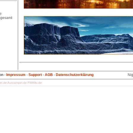
on
-
Impressum
-
Support
-
AGB
-
Datenschutzerklärung
Nig
et.de
Autoampel.de
FWWiki.de