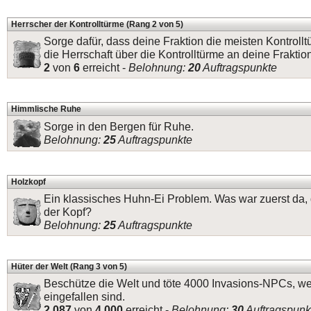
Herrscher der Kontrolltürme (Rang 2 von 5)
Sorge dafür, dass deine Fraktion die meisten Kontrollt
die Herrschaft über die Kontrolltürme an deine Fraktio
2
von
6
erreicht -
Belohnung:
20
Auftragspunkte
Himmlische Ruhe
Sorge in den Bergen für Ruhe.
Belohnung:
25
Auftragspunkte
Holzkopf
Ein klassisches Huhn-Ei Problem. Was war zuerst da,
der Kopf?
Belohnung:
25
Auftragspunkte
Hüter der Welt (Rang 3 von 5)
Beschütze die Welt und töte 4000 Invasions-NPCs, wel
eingefallen sind.
2.087
von
4.000
erreicht -
Belohnung:
30
Auftragspunk