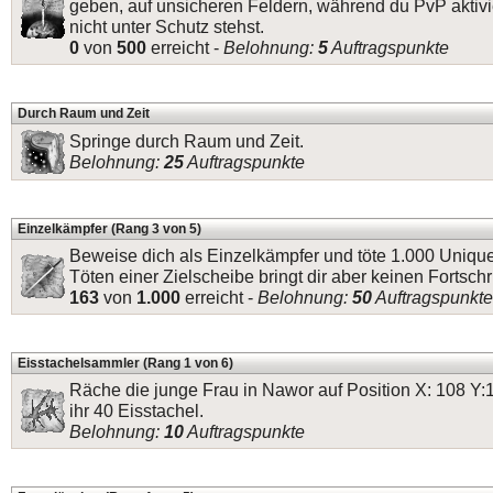
geben, auf unsicheren Feldern, während du PvP aktivi
nicht unter Schutz stehst.
0
von
500
erreicht -
Belohnung:
5
Auftragspunkte
Durch Raum und Zeit
Springe durch Raum und Zeit.
Belohnung:
25
Auftragspunkte
Einzelkämpfer (Rang 3 von 5)
Beweise dich als Einzelkämpfer und töte 1.000 Uniq
Töten einer Zielscheibe bringt dir aber keinen Fortschri
163
von
1.000
erreicht -
Belohnung:
50
Auftragspunkte
Eisstachelsammler (Rang 1 von 6)
Räche die junge Frau in Nawor auf Position X: 108 Y:
ihr 40 Eisstachel.
Belohnung:
10
Auftragspunkte