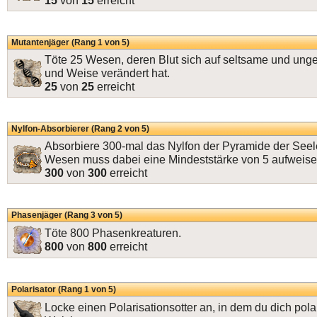
15
von
15
erreicht
Mutantenjäger (Rang 1 von 5)
Töte 25 Wesen, deren Blut sich auf seltsame und ung
und Weise verändert hat.
25
von
25
erreicht
Nylfon-Absorbierer (Rang 2 von 5)
Absorbiere 300-mal das Nylfon der Pyramide der Seel
Wesen muss dabei eine Mindeststärke von 5 aufweise
300
von
300
erreicht
Phasenjäger (Rang 3 von 5)
Töte 800 Phasenkreaturen.
800
von
800
erreicht
Polarisator (Rang 1 von 5)
Locke einen Polarisationsotter an, in dem du dich polar