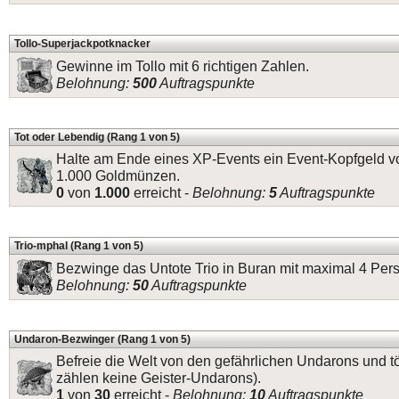
Tollo-Superjackpotknacker
Gewinne im Tollo mit 6 richtigen Zahlen.
Belohnung:
500
Auftragspunkte
Tot oder Lebendig (Rang 1 von 5)
Halte am Ende eines XP-Events ein Event-Kopfgeld v
1.000 Goldmünzen.
0
von
1.000
erreicht -
Belohnung:
5
Auftragspunkte
Trio-mphal (Rang 1 von 5)
Bezwinge das Untote Trio in Buran mit maximal 4 Per
Belohnung:
50
Auftragspunkte
Undaron-Bezwinger (Rang 1 von 5)
Befreie die Welt von den gefährlichen Undarons und t
zählen keine Geister-Undarons).
1
von
30
erreicht -
Belohnung:
10
Auftragspunkte