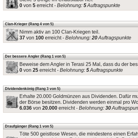
0
von
5
erreicht -
Belohnung:
5
Auftragspunkte
Clan-Krieger (Rang 4 von 5)
Nimm aktiv an 100 Clan-Kriegen teil.
37
von
100
erreicht -
Belohnung:
20
Auftragspunkte
Der bessere Angler (Rang 1 von 5)
Beweise dem Angler in Terasi 25 Mal, dass du der bess
0
von
25
erreicht -
Belohnung:
5
Auftragspunkte
Dividendenkönig (Rang 3 von 5)
Erhalte 20.000 Goldmünzen aus Dividenden. Dafür mu
der Börse besitzen. Dividenden werden einmal pro W
6.036
von
20.000
erreicht -
Belohnung:
30
Auftragspun
Draufgänger (Rang 1 von 5)
Töte 500 geistlose Wesen, die mindestens einen Erfa