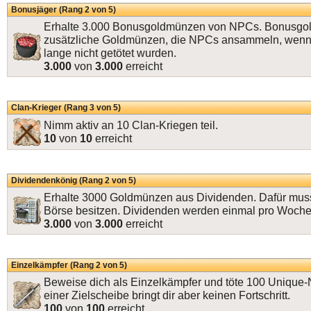
Bonusjäger (Rang 2 von 5)
Erhalte 3.000 Bonusgoldmünzen von NPCs. Bonusgo
zusätzliche Goldmünzen, die NPCs ansammeln, wenn
lange nicht getötet wurden.
3.000
von
3.000
erreicht
Clan-Krieger (Rang 3 von 5)
Nimm aktiv an 10 Clan-Kriegen teil.
10
von
10
erreicht
Dividendenkönig (Rang 2 von 5)
Erhalte 3000 Goldmünzen aus Dividenden. Dafür muss
Börse besitzen. Dividenden werden einmal pro Woche
3.000
von
3.000
erreicht
Einzelkämpfer (Rang 2 von 5)
Beweise dich als Einzelkämpfer und töte 100 Unique
einer Zielscheibe bringt dir aber keinen Fortschritt.
100
von
100
erreicht