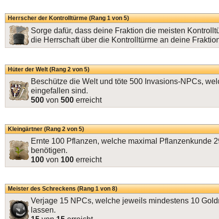
Herrscher der Kontrolltürme (Rang 1 von 5)
Sorge dafür, dass deine Fraktion die meisten Kontrollt
die Herrschaft über die Kontrolltürme an deine Fraktio
Hüter der Welt (Rang 2 von 5)
Beschütze die Welt und töte 500 Invasions-NPCs, welc
eingefallen sind.
500
von
500
erreicht
Kleingärtner (Rang 2 von 5)
Ernte 100 Pflanzen, welche maximal Pflanzenkunde 2
benötigen.
100
von
100
erreicht
Meister des Schreckens (Rang 1 von 8)
Verjage 15 NPCs, welche jeweils mindestens 10 Gold
lassen.