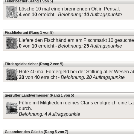
Feuerlöscher (Rang 1 von 5)
Lösche 10 mal einen brennenden Ort in Pensal.
4
von
10
erreicht -
Belohnung:
10
Auftragspunkte
Fischlieferant (Rang 1 von 5)
Liefere den Fischhändlern am Fischmarkt 10 gesuchte
0
von
10
erreicht -
Belohnung:
25
Auftragspunkte
Fördergeldbezieher (Rang 2 von 5)
Hole 40 mal Fördergeld bei der Stiftung aller Wesen a
20
von
40
erreicht -
Belohnung:
20
Auftragspunkte
geprüfter Landvermesser (Rang 1 von 5)
Führe mit Mitgliedern deines Clans erfolgreich eine
durch.
Belohnung:
4
Auftragspunkte
Gesandter des Glücks (Rang 5 von 7)