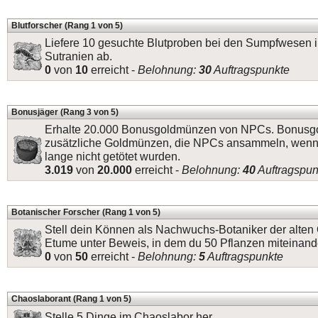
Blutforscher (Rang 1 von 5)
Liefere 10 gesuchte Blutproben bei den Sumpfwesen 
Sutranien ab.
0
von
10
erreicht -
Belohnung:
30
Auftragspunkte
Bonusjäger (Rang 3 von 5)
Erhalte 20.000 Bonusgoldmünzen von NPCs. Bonusg
zusätzliche Goldmünzen, die NPCs ansammeln, wenn
lange nicht getötet wurden.
3.019
von
20.000
erreicht -
Belohnung:
40
Auftragspun
Botanischer Forscher (Rang 1 von 5)
Stell dein Können als Nachwuchs-Botaniker der alten 
Etume unter Beweis, in dem du 50 Pflanzen miteinande
0
von
50
erreicht -
Belohnung:
5
Auftragspunkte
Chaoslaborant (Rang 1 von 5)
Stelle 5 Dinge im Chaoslabor her.