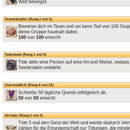
Welt bewegst.
Teamkämpfer (Rang 2 von 5)
Beweise dich im Team und sei beim Tod von 100 Gr
deine Gruppe hautnah dabei.
100
von
100
erreicht
Todesbote (Rang 1 von 5)
Töte aktiv eine Person auf eine Art und Weise, sodass
Seelenstein entsteht.
Unermüdlich! (Rang 6 von 20)
Schließe 50 tägliche Quests erfolgreich ab.
50
von
50
erreicht
Verräter (Rang 2 von 5)
Töte 5 mal den Geist der Welt und werde dadurch Verr
zählen für die Errungenschaft nur Tötungen, die mind