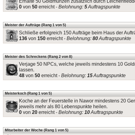
Erhalte 50 Goldmünzen zusätzlich durch Leichenfledde
0
von
50
erreicht -
Belohnung:
5
Auftragspunkte
Meister der Aufträge (Rang 1 von 5)
Schließe erfolgreich 150 Aufträge beim Haus der Auftr
136
von
150
erreicht -
Belohnung:
80
Auftragspunkte
Meister des Schreckens (Rang 2 von 8)
Verjage 50 NPCs, welche jeweils mindestens 10 Gold
lassen.
48
von
50
erreicht -
Belohnung:
15
Auftragspunkte
Meisterkoch (Rang 1 von 5)
Koche an der Feuerstelle in Nawor mindestens 20 Ger
jeweils mehr als 80 Lebenspunkte heilen.
0
von
20
erreicht -
Belohnung:
10
Auftragspunkte
Mitarbeiter der Woche (Rang 1 von 5)