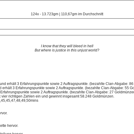
124x - 13.723gm | 110,67gm im Durchschnitt
I know that they will bleed in hell
But where is justice in this unjust world?
und erhält 3 Erfahrungspunkte sowie 2 Auftragspunkte. (bezahlte Clan-Abgabe: 8
d erhält 3 Erfahrungspunkte sowie 2 Auftragspunkte. (bezahlte Clan-Abgabe: 55 
 Erfahrungspunkte sowie 2 Auftragspunkte. (bezahlte Clan-Abgabe: 27 Goldmünze
 2x vier richtigen Zahlen ein und gewinnt insgesamt 58.248 Goldmünzen.
4,45,45,47,48,49,50mins
rvor.
ette hervor.
tellung hervor.