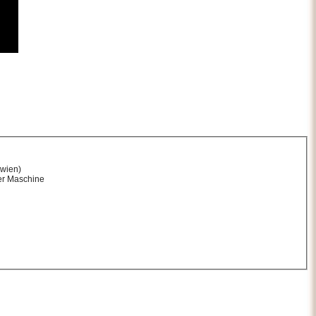
ewien)
er Maschine