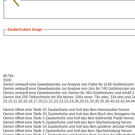
Zaubertruhen Zeugs
96794
5500
Gerion verkauft eine Gewebeprobe zur Analyse von Falbe für 1146 Goldmünzen 
Gerion verkauft eine Gewebeprobe zur Analyse von Jizo für 740 Goldmünzen un
Gerion verkauft eine Gewebeprobe von Gerion für 364 Goldmünzen und erhält 3
Gerion löst 250 Tolloscheine mit 30x keiner, 106x einer, 79x zwei, 33x drei und
10,10,11,16,16,16,17,20,21,21,23,23,23,24,28,29,31,34,35,35,36,40,42,42,44,4
Gerion öffnet eine Stufe 32 Zaubertruhe und holt das Item Heimzauber hervor.
Gerion öffnet eine Stufe 20 Zaubertruhe und holt das Item Buch des Verjagens he
Gerion öffnet eine Stufe 3 Zaubertruhe und holt das Item betörende Paste hervor.
Gerion öffnet eine Stufe 6 Zaubertruhe und holt das Item Stachelrüstung hervor.
Gerion öffnet eine Stufe 34 Zaubertruhe und holt das Item goldene Jerodar-Halsk
Gerion öffnet eine Stufe 3 Zaubertruhe und holt das Item Stachelrüstung hervor.
Gerion öffnet eine Stufe 11 Zaubertruhe und holt das Item Zauber der Wiederhers