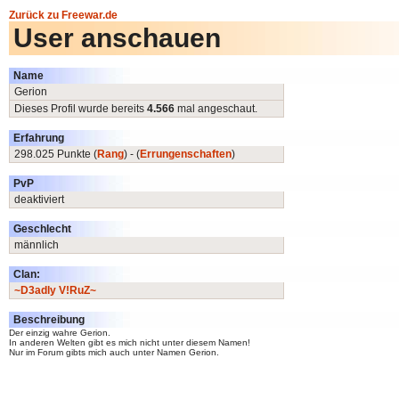
Zurück zu Freewar.de
User anschauen
Name
Gerion
Dieses Profil wurde bereits
4.566
mal angeschaut.
Erfahrung
298.025 Punkte (
Rang
) - (
Errungenschaften
)
PvP
deaktiviert
Geschlecht
männlich
Clan:
~D3adly V!RuZ~
Beschreibung
Der einzig wahre Gerion.
In anderen Welten gibt es mich nicht unter diesem Namen!
Nur im Forum gibts mich auch unter Namen Gerion.