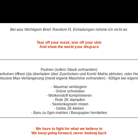
Bei was Wichtigem Brief. Random FL Einladungen nehme ich nicht an.
Tear off your mask, tear off your skin
And show the world your disgrace
Pushen (sofern Staub vorhanden)
rtruhen öffnen (da überladen über Zuschicken und Konlir MaHa abholen, oder H
nklusive Max-Verlängerung (meist eigene Maschine vorhanden) - 600gm bei eigen
- Maximal verlängern
- Grüne schneiden
- Wolkenstoff komprimieren
- Rote ZK stampfen
- Seelenkapseln mixen
- Gelbe ZK kleben
- Baru zu 0gm mahlen / Barupapier herstellen
We have to fight for what we believe in
We keep going forward, never looking back