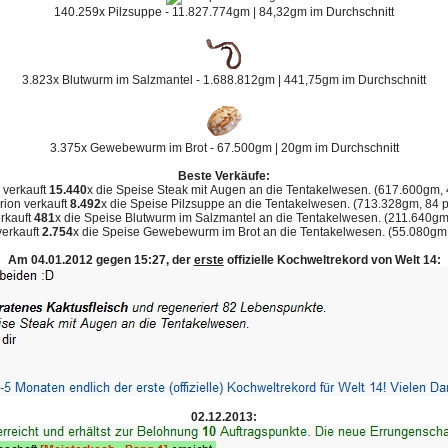
140.259x Pilzsuppe - 11.827.774gm | 84,32gm im Durchschnitt
3.823x Blutwurm im Salzmantel - 1.688.812gm | 441,75gm im Durchschnitt
3.375x Gewebewurm im Brot - 67.500gm | 20gm im Durchschnitt
Beste Verkäufe:
 verkauft
15.440
x die Speise Steak mit Augen an die Tentakelwesen. (617.600gm, 
rion verkauft
8.492
x die Speise Pilzsuppe an die Tentakelwesen. (713.328gm, 84 p
rkauft
481
x die Speise Blutwurm im Salzmantel an die Tentakelwesen. (211.640gm
verkauft
2.754
x die Speise Gewebewurm im Brot an die Tentakelwesen. (55.080gm,
Am 04.01.2012 gegen 15:27, der
erste
offizielle Kochweltrekord von Welt 14:
02.12.2013: