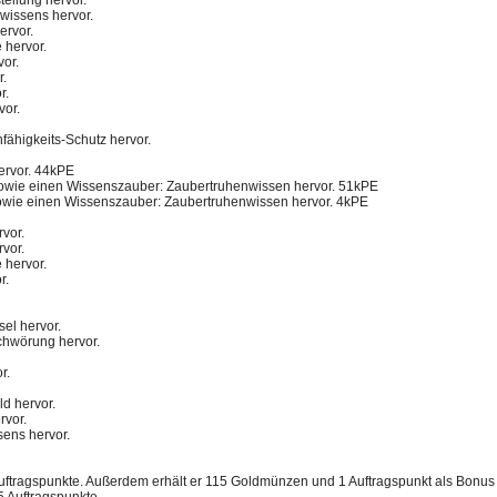
rwissens hervor.
ervor.
 hervor.
vor.
r.
r.
vor.
fähigkeits-Schutz hervor.
hervor. 44kPE
n sowie einen Wissenszauber: Zaubertruhenwissen hervor. 51kPE
 sowie einen Wissenszauber: Zaubertruhenwissen hervor. 4kPE
rvor.
rvor.
 hervor.
r.
sel hervor.
schwörung hervor.
r.
ld hervor.
rvor.
sens hervor.
ftragspunkte. Außerdem erhält er 115 Goldmünzen und 1 Auftragspunkt als Bonus f
 Auftragspunkte.